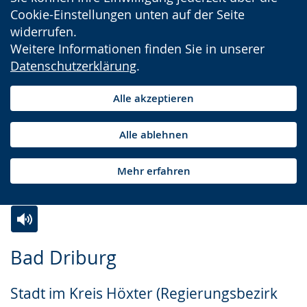
Cookie-Einstellungen unten auf der Seite
widerrufen.
Weitere Informationen finden Sie in unserer
Datenschutzerklärung
.
Alle akzeptieren
Alle ablehnen
Mehr erfahren
Zur
Aktiviere
Ein
Bad Driburg
Leichten
Audio-
Video
Sprache
Unterstützung.
in
Stadt im Kreis Höxter (Regierungsbezirk
wechseln.
Deutscher