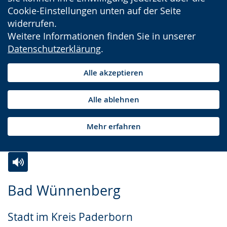
Cookie-Einstellungen unten auf der Seite
widerrufen.
Weitere Informationen finden Sie in unserer
Datenschutzerklärung
.
Alle akzeptieren
Alle ablehnen
Mehr erfahren
Zur
Aktiviere
Ein
Bad Wünnenberg
Leichten
Audio-
Video
Sprache
Unterstützung.
in
Stadt im Kreis Paderborn
wechseln.
Deutscher