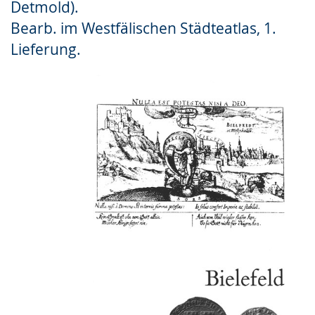
Detmold).
Gebärdensprache
Bearb. im Westfälischen Städteatlas, 1.
wird
Lieferung.
angezeigt.