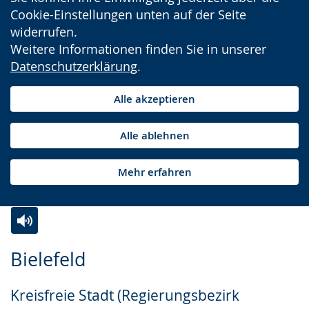
Cookie-Einstellungen unten auf der Seite
widerrufen.
Weitere Informationen finden Sie in unserer
Datenschutzerklärung
.
Alle akzeptieren
Alle ablehnen
Mehr erfahren
Zur
Aktiviere
Ein
Bielefeld
Leichten
Audio-
Video
Sprache
Unterstützung.
in
Kreisfreie Stadt (Regierungsbezirk
wechseln.
Deutscher