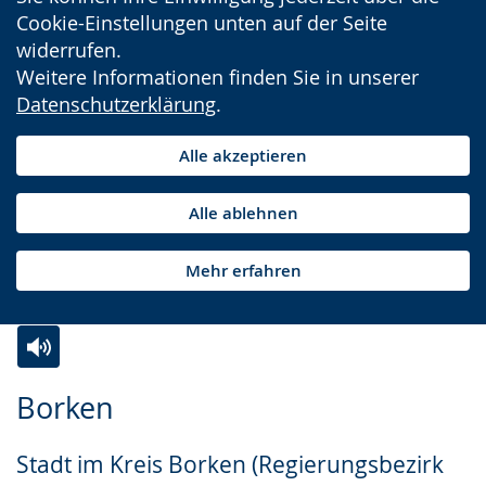
Cookie-Einstellungen unten auf der Seite
widerrufen.
Weitere Informationen finden Sie in unserer
Datenschutzerklärung
.
Alle akzeptieren
Alle ablehnen
Mehr erfahren
Zur
Aktiviere
Ein
Borken
Leichten
Audio-
Video
Sprache
Unterstützung.
in
Stadt im Kreis Borken (Regierungsbezirk
wechseln.
Deutscher