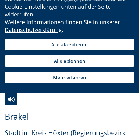
Cookie-Einstellungen unten auf der Seite
widerrufen.
Weitere Informationen finden Sie in unserer
Datenschutzerklärung
.
Alle akzeptieren
Alle ablehnen
Mehr erfahren
Zur
Aktiviere
Ein
Brakel
Leichten
Audio-
Video
Sprache
Unterstützung.
in
Stadt im Kreis Höxter (Regierungsbezirk
wechseln.
Deutscher