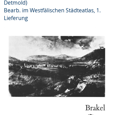
Detmold)
Gebärdensprache
Bearb. im Westfälischen Städteatlas, 1.
wird
Lieferung
angezeigt.