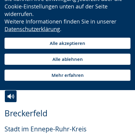
Cookie-Einstellungen unten auf der Seite
widerrufen.
Weitere Informationen finden Sie in unserer
Datenschutzerklärung
.
Alle akzeptieren
Alle ablehnen
Mehr erfahren
Zur
Aktiviere
Ein
Breckerfeld
Leichten
Audio-
Video
Sprache
Unterstützung.
in
Stadt im Ennepe-Ruhr-Kreis
wechseln.
Deutscher