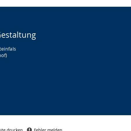
estaltung
teinfals
hof)
ite drucken
Fehler melden