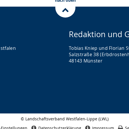
nach oben
Redaktion und G
stfalen
Tobias Kniep und Florian S
Salzstraße 38 (Erbdrosten
48143 Münster
© Landschaftsverband Westfalen-Lippe (LWL)
Seitenabschluss
-Einstellungen
Datenschutzerklärung
Impressum
Se