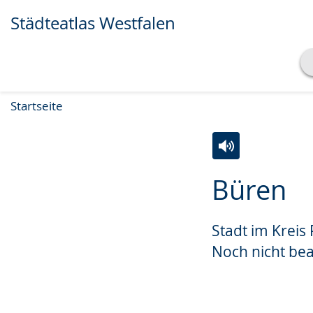
Städteatlas Westfalen
Transkript anzeigen
Startseite
Abspielen
Pausieren
Zur
Aktiviere
Ein
Büren
Leichten
Audio-
Video
Sprache
Unterstützung.
in
Stadt im Kreis
wechseln.
Deutscher
Gebärdensprach
Noch nicht bea
wird
angezeigt.