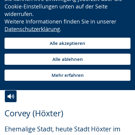
Cookie-Einstellungen unten auf der Seite
widerrufen.
Weitere Informationen finden Sie in unserer
Datenschutzerklärung
.
Alle akzeptieren
Alle ablehnen
Mehr erfahren
Zur
Aktiviere
Ein
Corvey (Höxter)
Leichten
Audio-
Video
Sprache
Unterstützung.
in
Ehemalige Stadt, heute Stadt Höxter im
wechseln.
Deutscher