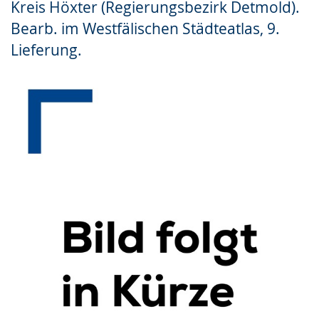
Kreis Höxter (Regierungsbezirk Detmold).
Gebärdensprache
Bearb. im Westfälischen Städteatlas, 9.
wird
Lieferung.
angezeigt.