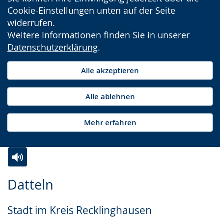
Cookie-Einstellungen unten auf der Seite
widerrufen.
Weitere Informationen finden Sie in unserer
Datenschutzerklärung
.
Alle akzeptieren
Alle ablehnen
Mehr erfahren
Zur
Aktiviere
Ein
Datteln
Leichten
Audio-
Video
Sprache
Unterstützung.
in
Stadt im Kreis Recklinghausen
wechseln.
Deutscher