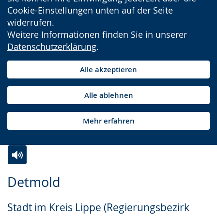
Cookie-Einstellungen unten auf der Seite
widerrufen.
Weitere Informationen finden Sie in unserer
Datenschutzerklärung
.
Alle akzeptieren
Alle ablehnen
Mehr erfahren
Zur
Aktiviere
Ein
Detmold
Leichten
Audio-
Video
Sprache
Unterstützung.
in
Stadt im Kreis Lippe (Regierungsbezirk
wechseln.
Deutscher