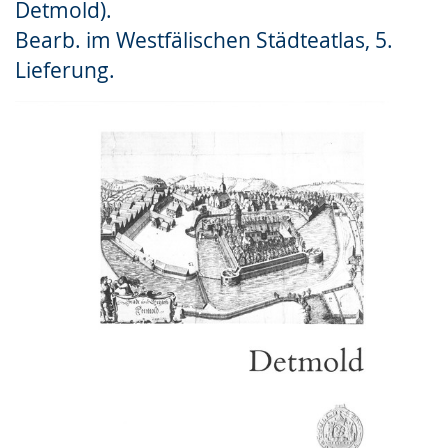
Detmold).
Gebärdensprache
Bearb. im Westfälischen Städteatlas, 5.
wird
Lieferung.
angezeigt.