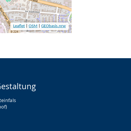
estaltung
teinfals
hof)