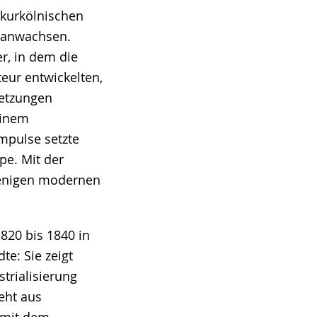
kurkölnischen
ranwachsen.
r, in dem die
eur entwickelten,
setzungen
einem
mpulse setzte
pe. Mit der
 wenigen modernen
820 bis 1840 in
te: Sie zeigt
trialisierung
eht aus