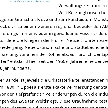
Verwaltungszentrum im 
Vest Recklinghausen he
age zur Grafschaft Kleve und zum Fürstbistum Münste
ck sich zu einem weiteren regional bedeutenden Akt
allerdings immer wieder in gewaltsame Auseinander
esondere die Kriege in der Frühen Neuzeit führten zu 
 Niedergang. Neue ökonomische und städtebauliche I
alisierung, vor allem der Kohlenabbau nördlich der Lip
fen“ entstand hier seit den 1960er Jahren eine der
0. Jahrhunderts.
r Bände ist jeweils die Urkatasterkarte (entstanden 1
 1880 in Lippe) als erste exakte Vermessung der Städ
vor den tiefgreifenden Veränderungen durch die Indus
ngen des Zweiten Weltkriegs. Diese Uraufnahme best