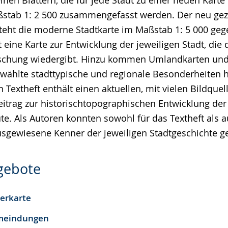
lnen Blättern, die für jede Stadt zu einer neuen Kart
ßstab 1: 2 500 zusammengefasst werden. Der neu ge
steht die moderne Stadtkarte im Maßstab 1: 5 000 ge
 eine Karte zur Entwicklung der jeweiligen Stadt, die 
orschung wiedergibt. Hinzu kommen Umlandkarten un
ewählte stadttypische und regionale Besonderheiten 
in Textheft enthält einen aktuellen, mit vielen Bildquel
eitrag zur historischtopographischen Entwicklung der
e. Als Autoren konnten sowohl für das Textheft als a
sgewiesene Kenner der jeweiligen Stadtgeschichte 
ngebote
terkarte
emeindungen