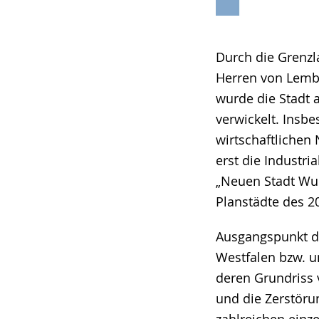
Durch die Grenzl
Herren von Lembe
wurde die Stadt 
verwickelt. Insb
wirtschaftlichen
erst die Industri
„Neuen Stadt Wul
Planstädte des 2
Ausgangspunkt de
Westfalen bzw. um
deren Grundriss 
und die Zerstöru