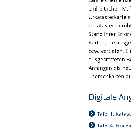
zahlreichen einze
einheitlichen Ma
Urkatasterkarte 
Urkataster beruht
Stand ihrer Erf
Karten, die ausg
bzw. vertiefen. E
ausgestatteten B
Anfängen bis heut
Themenkarten au
Digitale A
Tafel 1: Katas
Tafel 4: Eing