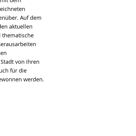
e mit dem
zeichneten
genüber. Auf dem
den aktuellen
d thematische
herausarbeiten
len
 Stadt von ihren
uch für die
gewonnen werden.