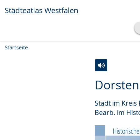
Städteatlas Westfalen
Transkript anzeigen
Startseite
Abspielen
Pausieren
Zur
Aktiviere
Ein
Dorsten
Leichten
Audio-
Video
Sprache
Unterstützung.
in
Stadt im Kreis
wechseln.
Deutscher
Gebärdensprach
Bearb. im Histo
wird
angezeigt.