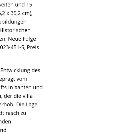
Seiten und 15
,2 x 35,2 cm),
Abbildungen
 Historischen
en, Neue Folge
023-451-5, Preis
 Entwicklung des
eprägt vom
tifts in Xanten und
 der die villa
erhob. Die Lage
dt rasch zu
enden
und