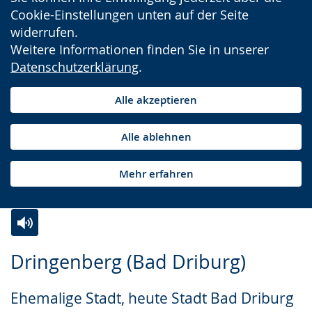
Cookie-Einstellungen unten auf der Seite
widerrufen.
Weitere Informationen finden Sie in unserer
Datenschutzerklärung
.
Alle akzeptieren
Alle ablehnen
Mehr erfahren
Zur
Aktiviere
Ein
Dringenberg (Bad Driburg)
Leichten
Audio-
Video
Sprache
Unterstützung.
in
Ehemalige Stadt, heute Stadt Bad Driburg
wechseln.
Deutscher