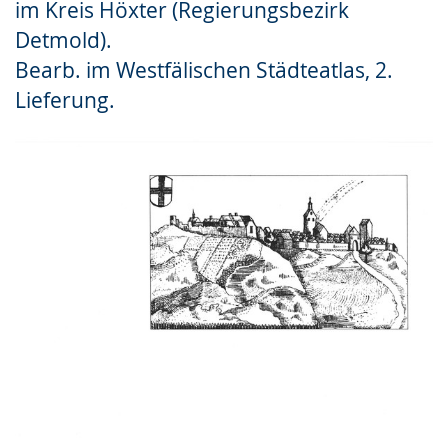
im Kreis Höxter (Regierungsbezirk
Gebärdensprache
Detmold).
wird
Bearb. im Westfälischen Städteatlas, 2.
angezeigt.
Lieferung.