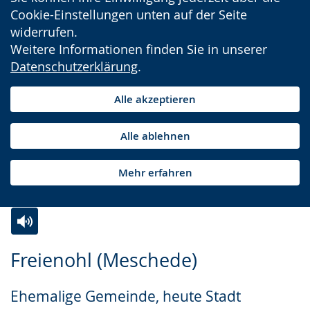
Cookie-Einstellungen unten auf der Seite
widerrufen.
Weitere Informationen finden Sie in unserer
Datenschutzerklärung
.
Alle akzeptieren
Alle ablehnen
Mehr erfahren
Zur
Aktiviere
Ein
Freienohl (Meschede)
Leichten
Audio-
Video
Sprache
Unterstützung.
in
Ehemalige Gemeinde, heute Stadt
wechseln.
Deutscher