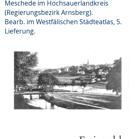
Meschede im Hochsauerlandkreis
Gebärdensprache
(Regierungsbezirk Arnsberg).
wird
Bearb. im Westfälischen Städteatlas, 5.
angezeigt.
Lieferung.