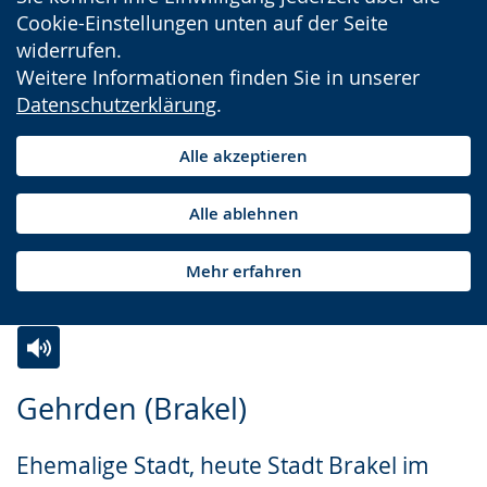
Cookie-Einstellungen unten auf der Seite
widerrufen.
Weitere Informationen finden Sie in unserer
Datenschutzerklärung
.
Alle akzeptieren
Alle ablehnen
Mehr erfahren
Zur
Aktiviere
Ein
Gehrden (Brakel)
Leichten
Audio-
Video
Sprache
Unterstützung.
in
Ehemalige Stadt, heute Stadt Brakel im
wechseln.
Deutscher