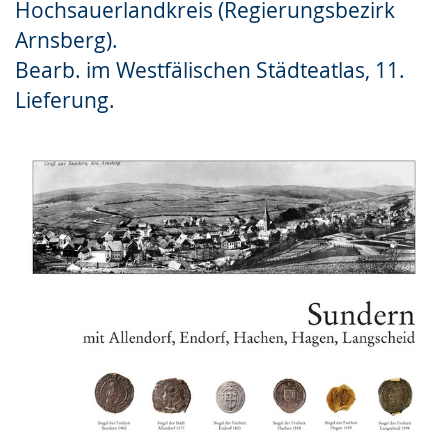
Hochsauerlandkreis (Regierungsbezirk
Gebärdensprache
Arnsberg).
wird
Bearb. im Westfälischen Städteatlas, 11.
angezeigt.
Lieferung.