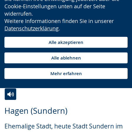
Cookie-Einstellungen unten auf der Seite
widerrufen.
Weitere Informationen finden Sie in unserer
Datenschutzerklärung
.
Alle akzeptieren
Alle ablehnen
Mehr erfahren
Zur
Aktiviere
Ein
Hagen (Sundern)
Leichten
Audio-
Video
Sprache
Unterstützung.
in
Ehemalige Stadt, heute Stadt Sundern im
wechseln.
Deutscher