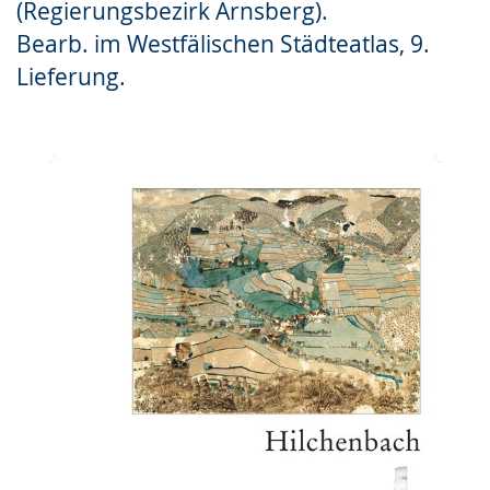
(Regierungsbezirk Arnsberg).
Gebärdensprache
Bearb. im Westfälischen Städteatlas, 9.
wird
Lieferung.
angezeigt.