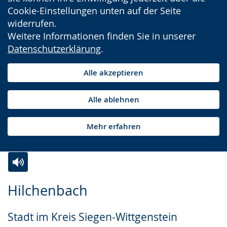
Cookie-Einstellungen unten auf der Seite
widerrufen.
Weitere Informationen finden Sie in unserer
Datenschutzerklärung
.
Alle akzeptieren
Alle ablehnen
Mehr erfahren
Zur
Aktiviere
Ein
Hilchenbach
Leichten
Audio-
Video
Sprache
Unterstützung.
in
Stadt im Kreis Siegen-Wittgenstein
wechseln.
Deutscher