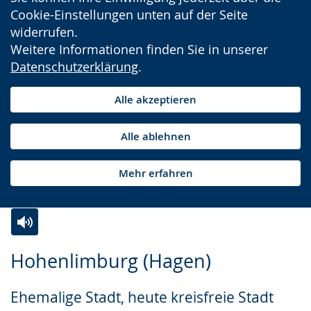
Cookie-Einstellungen unten auf der Seite
widerrufen.
Weitere Informationen finden Sie in unserer
Datenschutzerklärung
.
Alle akzeptieren
Alle ablehnen
Mehr erfahren
Zur
Aktiviere
Ein
Hohenlimburg (Hagen)
Leichten
Audio-
Video
Sprache
Unterstützung.
in
Ehemalige Stadt, heute kreisfreie Stadt
wechseln.
Deutscher