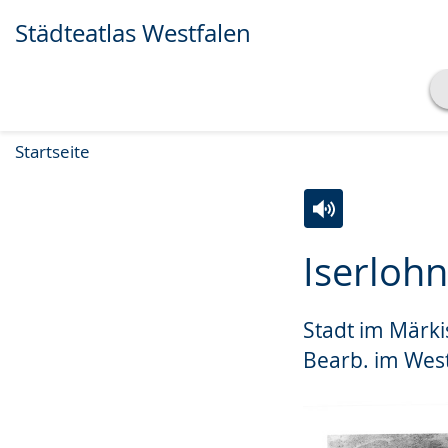
Städteatlas Westfalen
Transkript anzeigen
Startseite
Abspielen
Pausieren
Zur
Aktiviere
Ein
Iserlohn
Leichten
Audio-
Video
Sprache
Unterstützung.
in
Stadt im Märki
wechseln.
Deutscher
Gebärdensprach
Bearb. im Westf
wird
angezeigt.