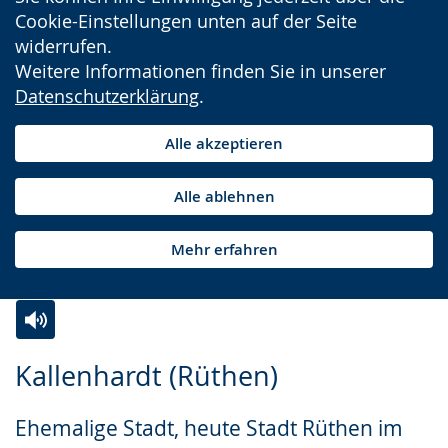
Cookie-Einstellungen unten auf der Seite
widerrufen.
Weitere Informationen finden Sie in unserer
Datenschutzerklärung
.
Alle akzeptieren
Alle ablehnen
Mehr erfahren
Zur
Aktiviere
Ein
Kallenhardt (Rüthen)
Leichten
Audio-
Video
Sprache
Unterstützung.
in
Ehemalige Stadt, heute Stadt Rüthen im
wechseln.
Deutscher