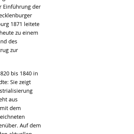
r Einführung der
ecklenburger
rg 1871 leitete
s heute zu einem
und des
rug zur
820 bis 1840 in
te: Sie zeigt
trialisierung
eht aus
e mit dem
zeichneten
genüber. Auf dem