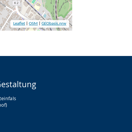
estaltung
teinfals
hof)