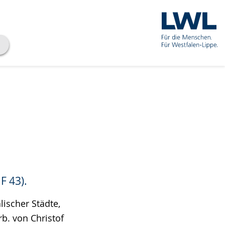
F 43).
lischer Städte,
b. von Christof