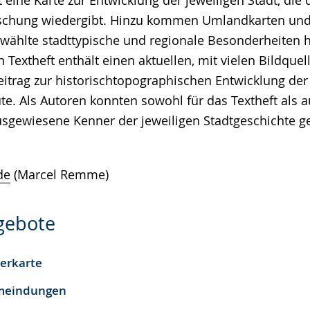
 eine Karte zur Entwicklung der jeweiligen Stadt, die 
orschung wiedergibt. Hinzu kommen Umlandkarten un
ewählte stadttypische und regionale Besonderheiten 
in Textheft enthält einen aktuellen, mit vielen Bildquel
eitrag zur historischtopographischen Entwicklung der
e. Als Autoren konnten sowohl für das Textheft als a
sgewiesene Kenner der jeweiligen Stadtgeschichte 
de
(Marcel Remme)
ngebote
terkarte
emeindungen