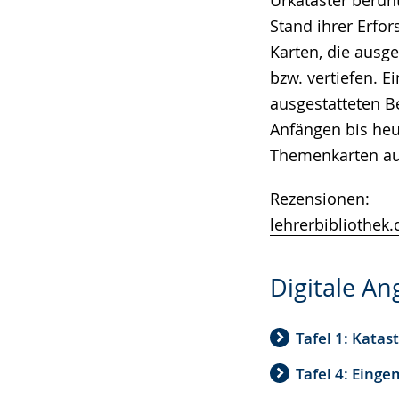
Urkataster beruht
Stand ihrer Erf
Karten, die ausg
bzw. vertiefen. E
ausgestatteten B
Anfängen bis heut
Themenkarten au
Rezensionen:
lehrerbibliothek.
Digitale A
Tafel 1: Katas
Tafel 4: Eing