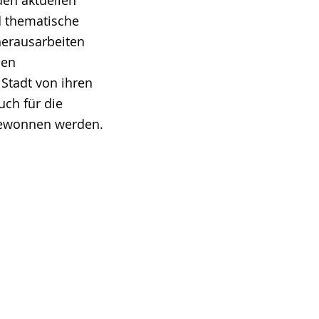
den aktuellen
d thematische
herausarbeiten
len
 Stadt von ihren
uch für die
gewonnen werden.