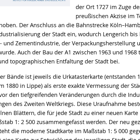
der Ort 1727 im Zuge de
preußischen Akzise im T
rhoben. Der Anschluss an die Bahnstrecke Köln–Hambu
ndustrialisierung der Stadt ein, wodurch Lengerich bi
- und Zementindustrie, der Verpackungsherstellung 
urde. Auch der Bau der A1 zwischen 1963 und 1968 t
und topographischen Entfaltung der Stadt bei.
r Bände ist jeweils die Urkatasterkarte (entstanden 1
 1880 in Lippe) als erste exakte Vermessung der Städ
vor den tiefgreifenden Veränderungen durch die Indus
ngen des Zweiten Weltkriegs. Diese Uraufnahme best
lnen Blättern, die für jede Stadt zu einer neuen Kart
ßstab 1: 2 500 zusammengefasst werden. Der neu ge
steht die moderne Stadtkarte im Maßstab 1: 5 000 ge