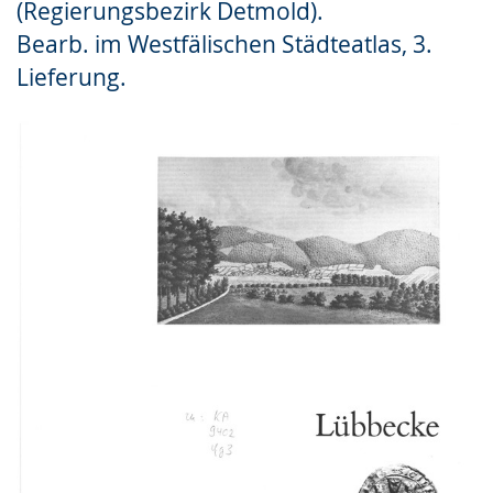
(Regierungsbezirk Detmold).
Gebärdensprache
Bearb. im Westfälischen Städteatlas, 3.
wird
Lieferung.
angezeigt.