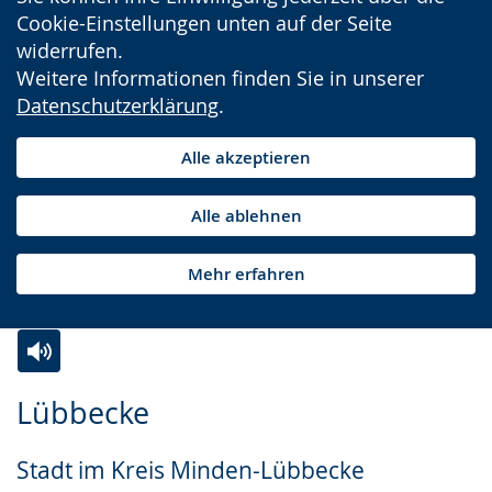
Cookie-Einstellungen unten auf der Seite
widerrufen.
Weitere Informationen finden Sie in unserer
Datenschutzerklärung
.
Alle akzeptieren
Alle ablehnen
Mehr erfahren
Zur
Aktiviere
Ein
Lübbecke
Leichten
Audio-
Video
Sprache
Unterstützung.
in
Stadt im Kreis Minden-Lübbecke
wechseln.
Deutscher