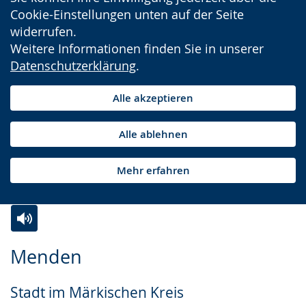
Cookie-Einstellungen unten auf der Seite
widerrufen.
Weitere Informationen finden Sie in unserer
Datenschutzerklärung
.
Alle akzeptieren
Alle ablehnen
Mehr erfahren
Zur
Aktiviere
Ein
Menden
Leichten
Audio-
Video
Sprache
Unterstützung.
in
Stadt im Märkischen Kreis
wechseln.
Deutscher