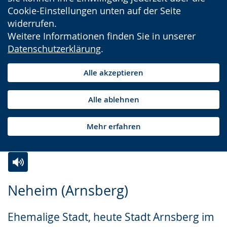
Cookie-Einstellungen unten auf der Seite
widerrufen.
Weitere Informationen finden Sie in unserer
Datenschutzerklärung
.
Alle akzeptieren
Alle ablehnen
Mehr erfahren
Zur
Aktiviere
Ein
Neheim (Arnsberg)
Leichten
Audio-
Video
Sprache
Unterstützung.
in
Ehemalige Stadt, heute Stadt Arnsberg im
wechseln.
Deutscher