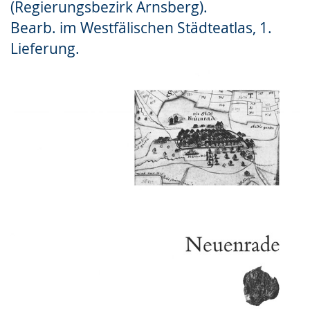
(Regierungsbezirk Arnsberg).
Gebärdensprache
Bearb. im Westfälischen Städteatlas, 1.
wird
Lieferung.
angezeigt.