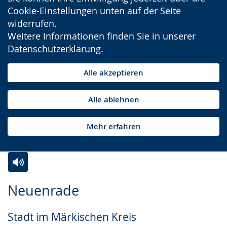
Cookie-Einstellungen unten auf der Seite
widerrufen.
Weitere Informationen finden Sie in unserer
Datenschutzerklärung
.
Alle akzeptieren
Alle ablehnen
Mehr erfahren
Zur
Aktiviere
Ein
Neuenrade
Leichten
Audio-
Video
Sprache
Unterstützung.
in
Stadt im Märkischen Kreis
wechseln.
Deutscher