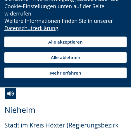
Cookie-Einstellungen unten auf der Seite
widerrufen.
Weitere Informationen finden Sie in unserer
Datenschutzerklärung
.
Alle akzeptieren
Alle ablehnen
Mehr erfahren
Zur
Aktiviere
Ein
Nieheim
Leichten
Audio-
Video
Sprache
Unterstützung.
in
Stadt im Kreis Höxter (Regierungsbezirk
wechseln.
Deutscher