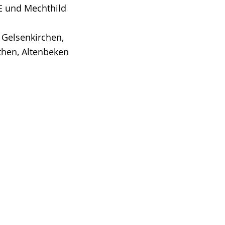
E und Mechthild
 Gelsenkirchen,
then, Altenbeken
e