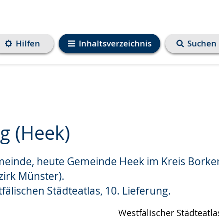
Hilfen
Inhaltsverzeichnis
Suchen
g (Heek)
einde, heute Gemeinde Heek im Kreis Borke
e
irk Münster).
fälischen Städteatlas, 10. Lieferung.
Westfälischer Städteatlas