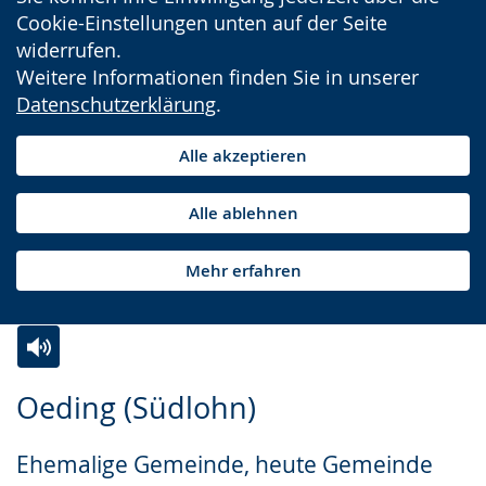
Cookie-Einstellungen unten auf der Seite
widerrufen.
Weitere Informationen finden Sie in unserer
Datenschutzerklärung
.
Alle akzeptieren
Alle ablehnen
Mehr erfahren
Zur
Aktiviere
Ein
Oeding (Südlohn)
Leichten
Audio-
Video
Sprache
Unterstützung.
in
Ehemalige Gemeinde, heute Gemeinde
wechseln.
Deutscher