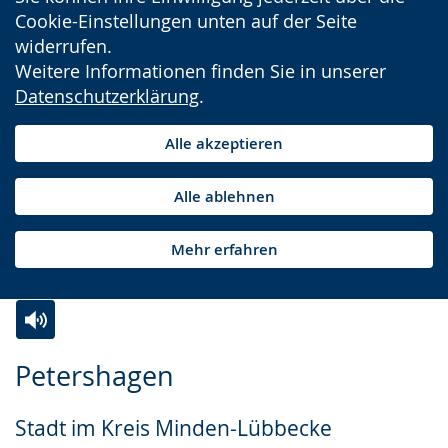
Cookie-Einstellungen unten auf der Seite
widerrufen.
Weitere Informationen finden Sie in unserer
Datenschutzerklärung
.
Alle akzeptieren
Alle ablehnen
Mehr erfahren
Zur
Aktiviere
Ein
Petershagen
Leichten
Audio-
Video
Sprache
Unterstützung.
in
Stadt im Kreis Minden-Lübbecke
wechseln.
Deutscher