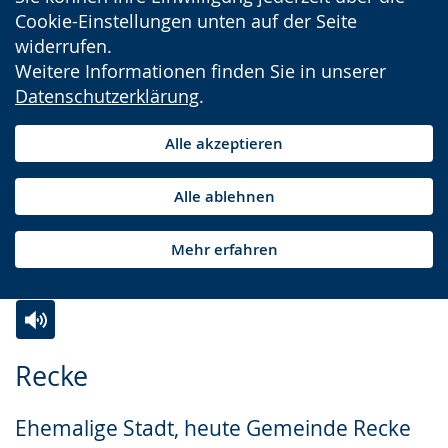
Cookie-Einstellungen unten auf der Seite
widerrufen.
Weitere Informationen finden Sie in unserer
Datenschutzerklärung
.
Alle akzeptieren
Alle ablehnen
Mehr erfahren
Zur
Aktiviere
Ein
Recke
Leichten
Audio-
Video
Sprache
Unterstützung.
in
Ehemalige Stadt, heute Gemeinde Recke
wechseln.
Deutscher