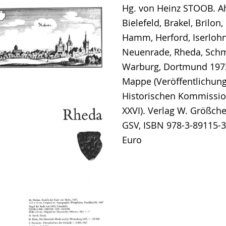
Hg. von Heinz STOOB. Ah
Bielefeld, Brakel, Brilon
Hamm, Herford, Iserloh
Neuenrade, Rheda, Schm
Warburg, Dortmund 1975,
Mappe (Veröffentlichun
Historischen Kommissio
XXVI). Verlag W. Größch
GSV, ISBN 978-3-89115-32
Euro