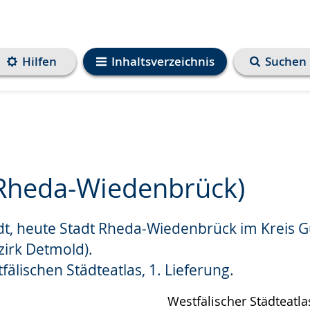
Hilfen
Inhaltsverzeichnis
Suchen
Rheda-Wiedenbrück)
t, heute Stadt Rheda-Wiedenbrück im Kreis G
e
irk Detmold).
älischen Städteatlas, 1. Lieferung.
Westfälischer Städteatlas