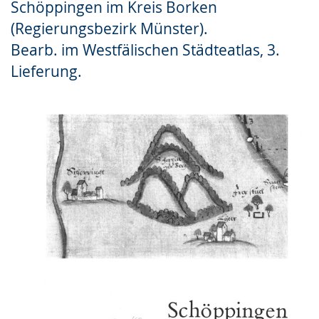
Schöppingen im Kreis Borken
Gebärdensprache
(Regierungsbezirk Münster).
wird
Bearb. im Westfälischen Städteatlas, 3.
angezeigt.
Lieferung.