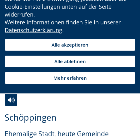
Cookie-Einstellungen unten auf der Seite
widerrufen.
Weitere Informationen finden Sie in unserer
Datenschutzerklärung
.
Alle akzeptieren
Alle ablehnen
Mehr erfahren
Zur
Aktiviere
Ein
Schöppingen
Leichten
Audio-
Video
Sprache
Unterstützung.
in
Ehemalige Stadt, heute Gemeinde
wechseln.
Deutscher