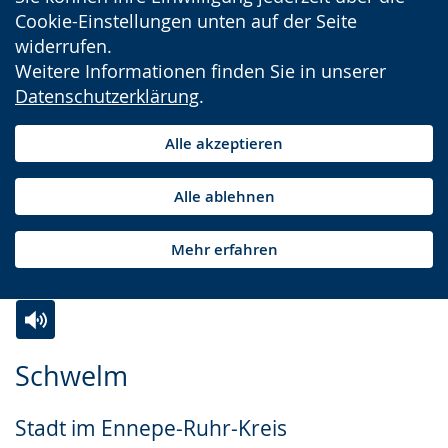
Cookie-Einstellungen unten auf der Seite
widerrufen.
Weitere Informationen finden Sie in unserer
Datenschutzerklärung
.
Alle akzeptieren
Alle ablehnen
Mehr erfahren
Zur
Aktiviere
Ein
Schwelm
Leichten
Audio-
Video
Sprache
Unterstützung.
in
Stadt im Ennepe-Ruhr-Kreis
wechseln.
Deutscher