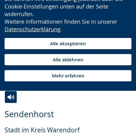
Cookie-Einstellungen unten auf der Seite
widerrufen.
Weitere Informationen finden Sie in unserer
Datenschutzerklärung
.
Alle akzeptieren
Alle ablehnen
Mehr erfahren
Zur
Aktiviere
Ein
Sendenhorst
Leichten
Audio-
Video
Sprache
Unterstützung.
in
Stadt im Kreis Warendorf
wechseln.
Deutscher