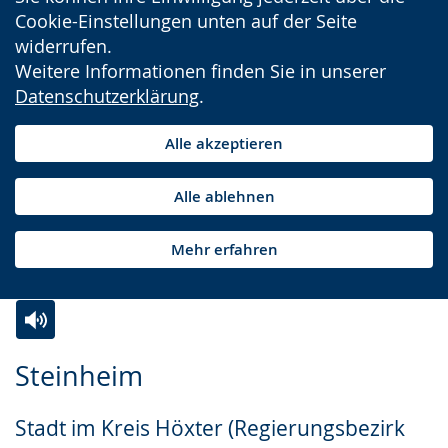
Cookie-Einstellungen unten auf der Seite
widerrufen.
Weitere Informationen finden Sie in unserer
Datenschutzerklärung
.
Alle akzeptieren
Alle ablehnen
Mehr erfahren
Zur
Aktiviere
Ein
Steinheim
Leichten
Audio-
Video
Sprache
Unterstützung.
in
Stadt im Kreis Höxter (Regierungsbezirk
wechseln.
Deutscher