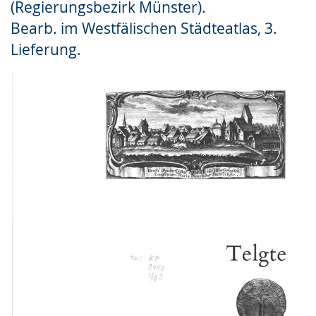
(Regierungsbezirk Münster).
Gebärdensprache
Bearb. im Westfälischen Städteatlas, 3.
wird
Lieferung.
angezeigt.