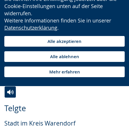
Cookie-Einstellungen unten auf der Seite
widerrufen.
Weitere Informationen finden Sie in unserer
Datenschutzerklärung
.
Alle akzeptieren
Alle ablehnen
Mehr erfahren
Zur
Aktiviere
Ein
Telgte
Leichten
Audio-
Video
Sprache
Unterstützung.
in
Stadt im Kreis Warendorf
wechseln.
Deutscher