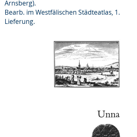
Arnsberg).
Gebärdensprache
Bearb. im Westfälischen Städteatlas, 1.
wird
Lieferung.
angezeigt.