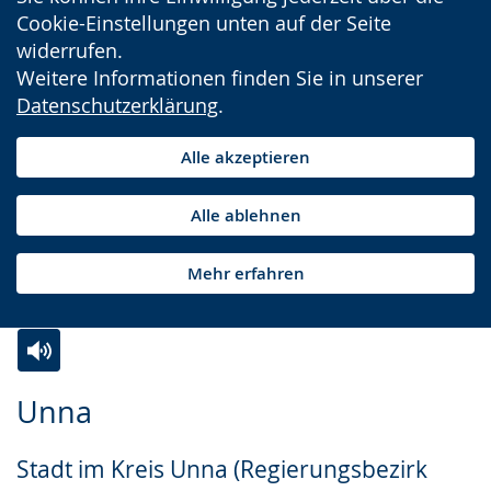
Cookie-Einstellungen unten auf der Seite
widerrufen.
Weitere Informationen finden Sie in unserer
Datenschutzerklärung
.
Alle akzeptieren
Alle ablehnen
Mehr erfahren
Zur
Aktiviere
Ein
Unna
Leichten
Audio-
Video
Sprache
Unterstützung.
in
Stadt im Kreis Unna (Regierungsbezirk
wechseln.
Deutscher