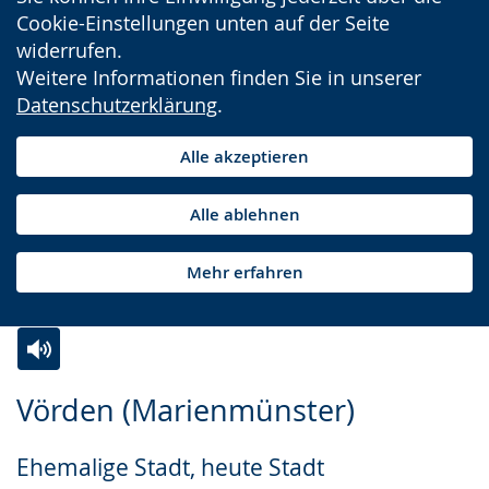
Cookie-Einstellungen unten auf der Seite
widerrufen.
Weitere Informationen finden Sie in unserer
Datenschutzerklärung
.
Alle akzeptieren
Alle ablehnen
Mehr erfahren
Zur
Aktiviere
Ein
Vörden (Marienmünster)
Leichten
Audio-
Video
Sprache
Unterstützung.
in
Ehemalige Stadt, heute Stadt
wechseln.
Deutscher