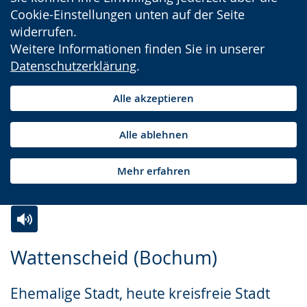
Cookie-Einstellungen unten auf der Seite
widerrufen.
Weitere Informationen finden Sie in unserer
Datenschutzerklärung
.
Alle akzeptieren
Alle ablehnen
Mehr erfahren
Zur
Aktiviere
Ein
Wattenscheid (Bochum)
Leichten
Audio-
Video
Sprache
Unterstützung.
in
Ehemalige Stadt, heute kreisfreie Stadt
wechseln.
Deutscher