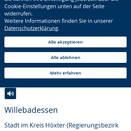
Cookie-Einstellungen unten auf der Seite
widerrufen.
Weitere Informationen finden Sie in unserer
Datenschutzerklärung
.
Alle akzeptieren
Alle ablehnen
Mehr erfahren
Zur
Aktiviere
Ein
Willebadessen
Leichten
Audio-
Video
Sprache
Unterstützung.
in
Stadt im Kreis Höxter (Regierungsbezirk
wechseln.
Deutscher