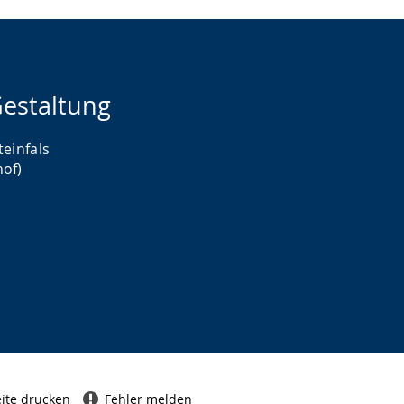
estaltung
teinfals
hof)
ite drucken
Fehler melden