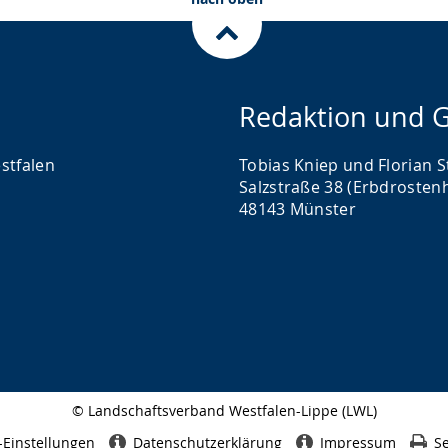
Redaktion und G
stfalen
Tobias Kniep und Florian S
Salzstraße 38 (Erbdrosten
48143 Münster
© Landschaftsverband Westfalen-Lippe (LWL)
Seitenabschluss
-Einstellungen
Datenschutzerklärung
Impressum
Se